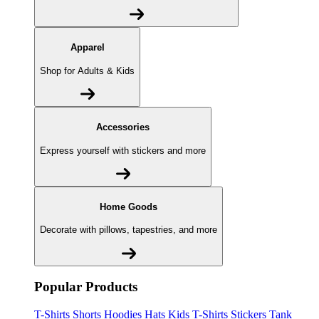
Apparel
Shop for Adults & Kids
Accessories
Express yourself with stickers and more
Home Goods
Decorate with pillows, tapestries, and more
Popular Products
T-Shirts
Shorts
Hoodies
Hats
Kids T-Shirts
Stickers
Tank