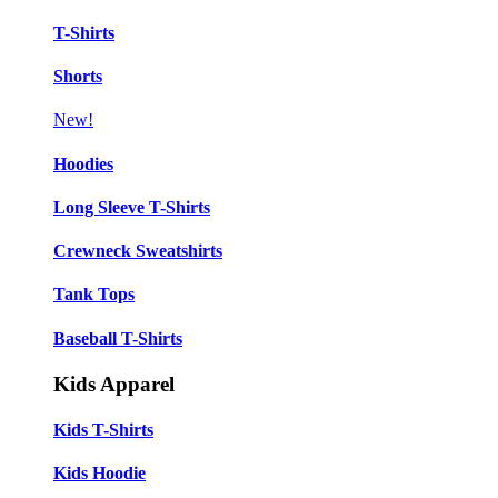
T-Shirts
Shorts
New!
Hoodies
Long Sleeve T-Shirts
Crewneck Sweatshirts
Tank Tops
Baseball T-Shirts
Kids Apparel
Kids T-Shirts
Kids Hoodie