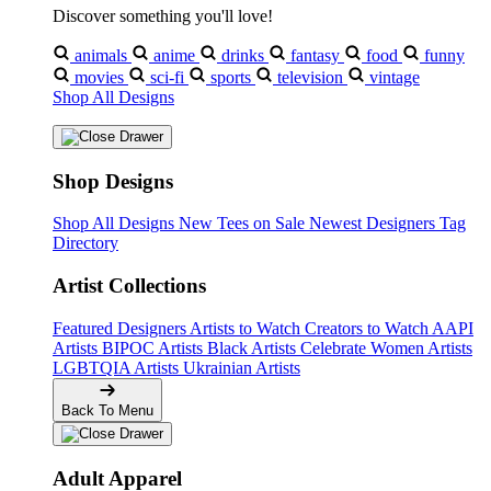
Discover something you'll love!
animals
anime
drinks
fantasy
food
funny
movies
sci-fi
sports
television
vintage
Shop All Designs
Shop Designs
Shop All Designs
New Tees on Sale
Newest Designers
Tag
Directory
Artist Collections
Featured Designers
Artists to Watch
Creators to Watch
AAPI
Artists
BIPOC Artists
Black Artists
Celebrate Women Artists
LGBTQIA Artists
Ukrainian Artists
Back To Menu
Adult Apparel