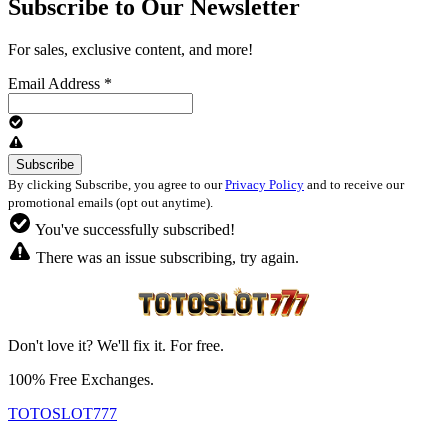
Subscribe to Our Newsletter
For sales, exclusive content, and more!
Email Address
*
By clicking Subscribe, you agree to our
Privacy Policy
and to receive our
promotional emails (opt out anytime).
You've successfully subscribed!
There was an issue subscribing, try again.
Don't love it? We'll fix it. For free.
100% Free Exchanges.
TOTOSLOT777