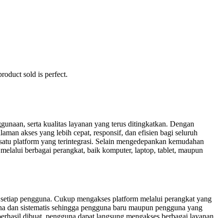
roduct sold is perfect.
aan, serta kualitas layanan yang terus ditingkatkan. Dengan
n akses yang lebih cepat, responsif, dan efisien bagi seluruh
 satu platform yang terintegrasi. Selain mengedepankan kemudahan
lalui berbagai perangkat, baik komputer, laptop, tablet, maupun
 setiap pengguna. Cukup mengakses platform melalui perangkat yang
rhana dan sistematis sehingga pengguna baru maupun pengguna yang
erhasil dibuat, pengguna dapat langsung mengakses berbagai layanan