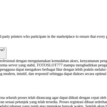
-party printers who participate in the marketplace to ensure that every p
na?
profesional dengan mengutamakan kemudahan akses, kenyamanan penggun
erforma server yang stabil, TOTOSLOT777 mampu menghadirkan pengalama
engguna dapat mengakses berbagai fitur dengan lebih praktis melalui
rn, intuitif, dan responsif sehingga dapat diakses secara optimal me
eluruh proses telah dirancang agar dapat diikuti dengan cepat oleh
an sesuai petunjuk yang telah tersedia. Proses registrasi dibuat sede
elalui tahapan yang rumit atau memakan banyak waktu. Setelah akun b