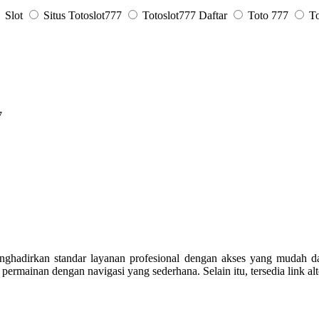
Slot
Situs Totoslot777
Totoslot777 Daftar
Toto 777
To
7
menghadirkan standar layanan profesional dengan akses yang mudah d
ermainan dengan navigasi yang sederhana. Selain itu, tersedia link al