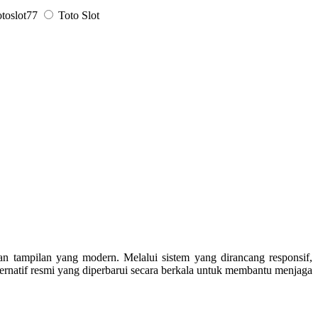
toslot77
Toto Slot
an tampilan yang modern. Melalui sistem yang dirancang responsif,
ternatif resmi yang diperbarui secara berkala untuk membantu menjaga