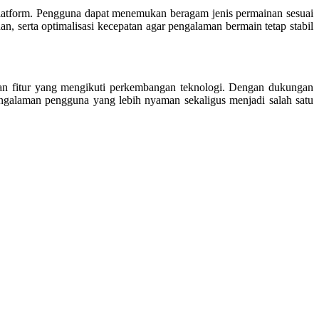
latform. Pengguna dapat menemukan beragam jenis permainan sesuai
an, serta optimalisasi kecepatan agar pengalaman bermain tetap stabil
an fitur yang mengikuti perkembangan teknologi. Dengan dukungan
engalaman pengguna yang lebih nyaman sekaligus menjadi salah satu