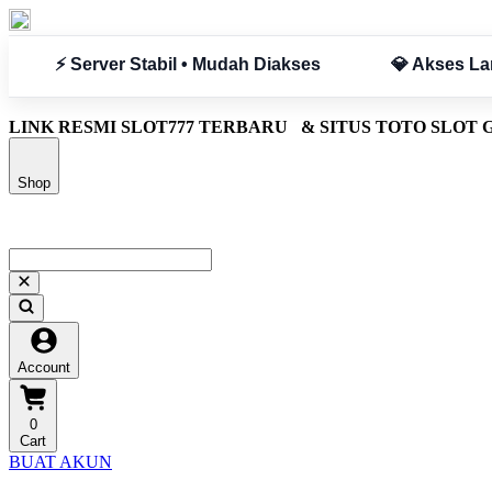
il • Mudah Diakses
💎 Akses Lancar Tanpa Hambata
LINK RESMI SLOT777 TERBARU
& SITUS TOTO SLOT 
Shop
Account
0
Cart
BUAT AKUN